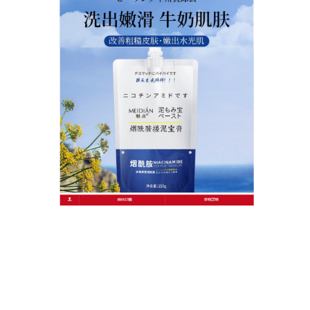
推薦
使用方便，效果顯著，讓你每天都能享受清新沐
浴，洗去疲憊煩憂！
怕酸類去角質傷肌膚？
推薦全身美白身體乳
堅持物理
去角質，橄欖籽顆粒溫和摩擦，不破壞肌膚屏障，迷
迭香萃取與茶葉精華天然抗氧化，火山石平衡膚質，
神經醯胺保濕鎖水，洗澡時簡單按摩，角質無痛脫
落，肌膚透氣又細緻，無酒精、無香精（香氣來自天
然精油），讓你安心享受天然煥膚，夏日美肌零風
險！
彙整
2026 年 8 月
2026 年 7 月